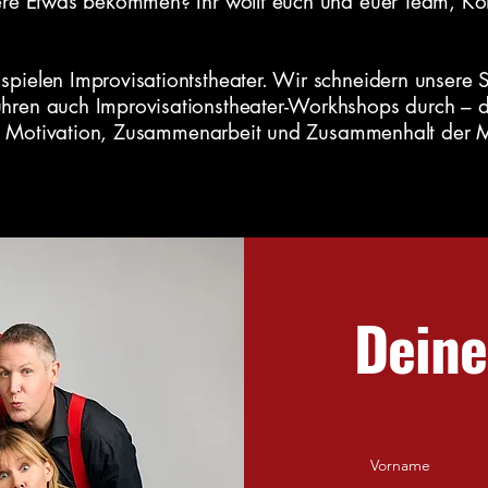
ere Etwas bekommen? Ihr wollt euch und euer Team, Ko
ielen Improvisationtstheater. Wir schneidern unsere S
ren auch Improvisationstheater-Workhshops durch – di
ät, Motivation, Zusammenarbeit und Zusammenhalt der Mi
Deine
Vorname